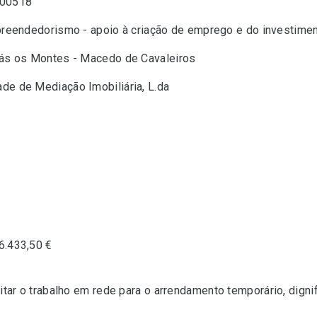
00518
reendedorismo - apoio à criação de emprego e do investime
rás os Montes - Macedo de Cavaleiros
e de Mediação Imobiliária, L.da
6.433,50 €
litar o trabalho em rede para o arrendamento temporário, dign