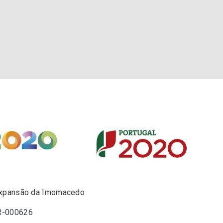
xpansão da Imomacedo
R-000626