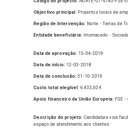
Código do projecto:
NORTE-07-4740-FSE-0
Objectivo principal:
Projectos locais de emp
Região de Intervenção:
Norte - Terras de T
Entidade beneficiária:
Imomacedo - Sociedad
Data de aprovação:
15-04-2019
Data de início:
12-03-2018
Data de conclusão:
31-10-2019
Custo total elegível:
6.433,50 €
Apoio financeiro da União Europeia:
FSE - 
Descrição do projeto:
Candidatura visa faci
espaço de atendimento aos clientes.