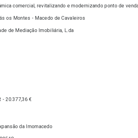
ica comercial, revitalizando e modernizando ponto de vend
rás os Montes - Macedo de Cavaleiros
e de Mediação Imobiliária, L.da
- 20.377,36 €
xpansão da Imomacedo